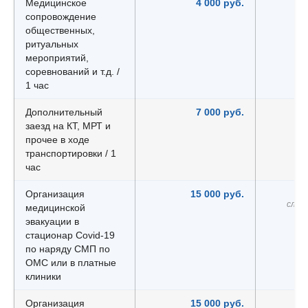
Медицинское
4 000 руб.
сопровождение
общественных,
ритуальных
мероприятий,
соревнований и т.д. /
1 час
Дополнительный
7 000 руб.
заезд на КТ, МРТ и
прочее в ходе
транспортировки / 1
час
Организация
15 000 руб.
слож
медицинской
эвакуации в
стационар Covid-19
по наряду СМП по
ОМС или в платные
клиники
Организация
15 000 руб.