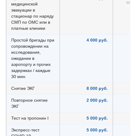
слож
медицинской
эвакуации в
стационар по наряду
СМП по ОМС или в
платные клиники
Простой бригады при
4 000 руб.
сопровождении на
исследования,
ожидании в
аэропорту и прочих
задержках / каждые
30 мин.
Снятие ЭКГ
8 000 руб.
Повторное снятие
2 000 руб.
ЭКГ
Тест на тропонин I
5 000 руб.
Экспресс-тест
5 000 руб.