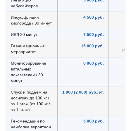
Ингаляция
5 000 руб.
небулайзером
Инсуффляция
4 500 руб.
кислорода / 30 минут
ИВЛ 30 минут
7 500 руб.
Реанимационные
15 000 руб.
слож
мероприятия
Мониторирование
8 000 руб.
витальных
показателей / 30
минут
Спуск и подъём на
1 000 (2 000) руб./эт.
носилках до 100 кг /
за 1 этаж (от 100 кг /
за 1 этаж)
Рекомендации по
5 000 руб.
наиболее вероятной