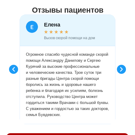
Отзывы пациентов
Елена
★
★
★
★
★
Вызов скорой помощи на дом
Огромное спасибо чудесной команде скорой
Огромн
помощи Александру Данилову и Сергею
врачам
Курячий за высокие профессиональные
профес
и человеческие качества. Трое суток три
пробле
разные бригады Центра скорой помощи
диагно
боролись за жизнь и здоровье нашего
сделал
ребенка и благодаря их усилиям, болезнь
лекарс
отступила. Руководство Центра может
провел
гордиться такими Врачами с большой буквы.
люди и
С уважением и гордостью за таких докторов,
Алла.
семья Бувдевских.