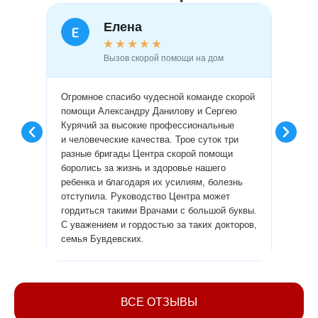
Елена
★
★
★
★
★
Вызов скорой помощи на дом
Огромное спасибо чудесной команде скорой
Огромн
помощи Александру Данилову и Сергею
врачам
Курячий за высокие профессиональные
профес
и человеческие качества. Трое суток три
пробле
разные бригады Центра скорой помощи
диагно
боролись за жизнь и здоровье нашего
сделал
ребенка и благодаря их усилиям, болезнь
лекарс
отступила. Руководство Центра может
провел
гордиться такими Врачами с большой буквы.
люди и
С уважением и гордостью за таких докторов,
Алла.
семья Бувдевских.
ВСЕ ОТЗЫВЫ