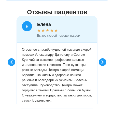
Отзывы пациентов
Елена
★
★
★
★
★
Вызов скорой помощи на дом
Огромное спасибо чудесной команде скорой
Огромн
помощи Александру Данилову и Сергею
врачам
Курячий за высокие профессиональные
профес
и человеческие качества. Трое суток три
пробле
разные бригады Центра скорой помощи
диагно
боролись за жизнь и здоровье нашего
сделал
ребенка и благодаря их усилиям, болезнь
лекарс
отступила. Руководство Центра может
провел
гордиться такими Врачами с большой буквы.
люди и
С уважением и гордостью за таких докторов,
Алла.
семья Бувдевских.