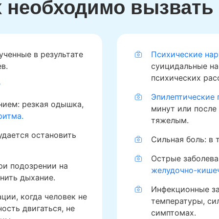
х необходимо вызват
ученные в результате
Психические нар
в.
суицидальные на
психических рас
т
Эпилептические 
ием: резкая одышка,
минут или после
ритма.
тяжелым.
удается остановить
Сильная боль: в
Острые заболева
ри подозрении на
желудочно-кише
нить дыхание.
Инфекционные за
ции, когда человек не
температуры, си
ость двигаться, не
симптомах.