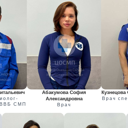
Витальевич
Абакумова София
Кузнецова 
иолог-
Александровна
Врач сп
ОВВБ СМП
Врач