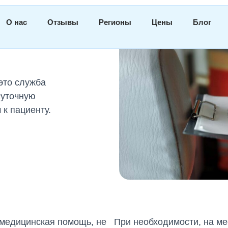
О нас
Отзывы
Регионы
Цены
Блог
омощь
это служба
суточную
к пациенту.
 медицинская помощь, не
При необходимости, на ме