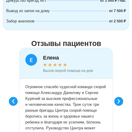
Дежурство бригад МП
от 3 500 ₽ / час
Вывод из запоя на дому
от 7 500 ₽
Забор анализов
от 2 500 ₽
Отзывы пациентов
Елена
★
★
★
★
★
Вызов скорой помощи на дом
Огромное спасибо чудесной команде скорой
Огромн
помощи Александру Данилову и Сергею
врачам
Курячий за высокие профессиональные
профес
и человеческие качества. Трое суток три
пробле
разные бригады Центра скорой помощи
диагно
боролись за жизнь и здоровье нашего
сделал
ребенка и благодаря их усилиям, болезнь
лекарс
отступила. Руководство Центра может
провел