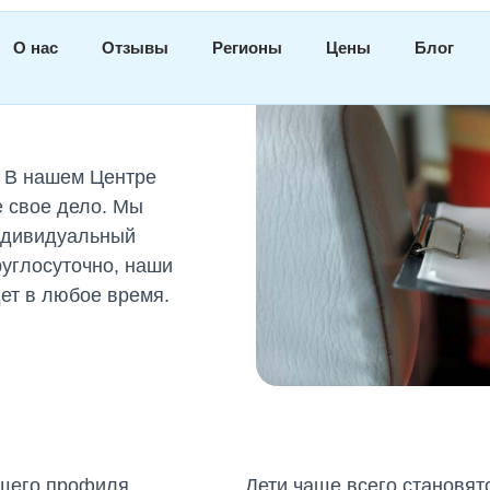
О нас
Отзывы
Регионы
Цены
Блог
омощь
в
. В нашем Центре
 свое дело. Мы
индивидуальный
руглосуточно, наши
дет в любое время.
щего профиля,
Дети чаще всего становят