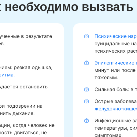
х необходимо вызват
ученные в результате
Психические нар
в.
суицидальные на
психических рас
т
Эпилептические 
ием: резкая одышка,
минут или после
ритма.
тяжелым.
удается остановить
Сильная боль: в
Острые заболева
ри подозрении на
желудочно-кише
нить дыхание.
Инфекционные за
ции, когда человек не
температуры, си
ость двигаться, не
симптомах.