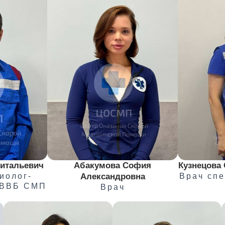
Витальевич
Абакумова София
Кузнецова 
иолог-
Александровна
Врач сп
ОВВБ СМП
Врач