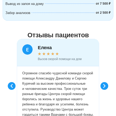
Вывод из запоя на дому
от 7 500 ₽
Забор анализов
от 2 500 ₽
Отзывы пациентов
Елена
★
★
★
★
★
Вызов скорой помощи на дом
Огромное спасибо чудесной команде скорой
Огромн
помощи Александру Данилову и Сергею
врачам
Курячий за высокие профессиональные
профес
и человеческие качества. Трое суток три
пробле
разные бригады Центра скорой помощи
диагно
боролись за жизнь и здоровье нашего
сделал
ребенка и благодаря их усилиям, болезнь
лекарс
отступила. Руководство Центра может
провел
гордиться такими Врачами с большой буквы.
люди и