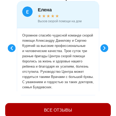
Елена
★
★
★
★
★
Вызов скорой помощи на дом
Огромное спасибо чудесной команде скорой
Огромн
помощи Александру Данилову и Сергею
врачам
Курячий за высокие профессиональные
профес
и человеческие качества. Трое суток три
пробле
разные бригады Центра скорой помощи
диагно
боролись за жизнь и здоровье нашего
сделал
ребенка и благодаря их усилиям, болезнь
лекарс
отступила. Руководство Центра может
провел
гордиться такими Врачами с большой буквы.
люди и
С уважением и гордостью за таких докторов,
Алла.
семья Бувдевских.
ВСЕ ОТЗЫВЫ